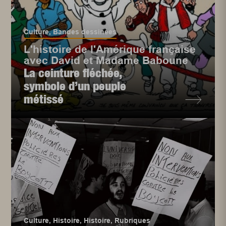
Culture
,
Bandes dessinées
L'histoire de l'Amérique française
avec David et Madame Baboune
La ceinture fléchée,
symbole d’un peuple
métissé
Culture
,
Histoire
,
Histoire
,
Rubriques