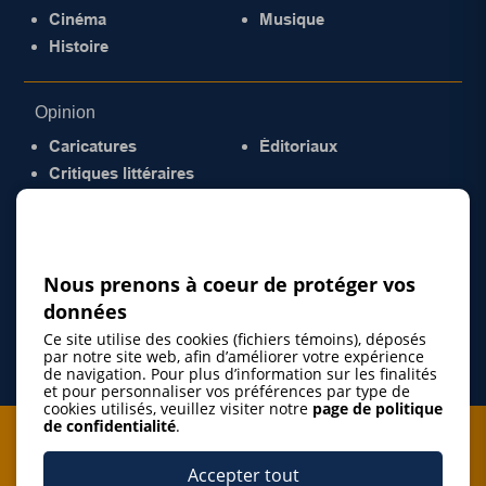
Cinéma
Musique
Histoire
Opinion
Caricatures
Éditoriaux
Critiques littéraires
© 2026 Gazette de la Mauricie. Tous droits
réservés.
Politique de confidentialité
Nous prenons à coeur de protéger vos
données
Ce site utilise des cookies (fichiers témoins), déposés
par notre site web, afin d’améliorer votre expérience
de navigation. Pour plus d’information sur les finalités
et pour personnaliser vos préférences par type de
cookies utilisés, veuillez visiter notre
page de politique
de confidentialité
.
Je m'abonne à l'infolettre
Accepter tout