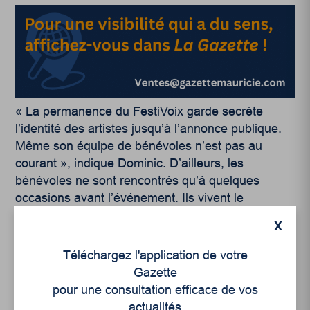
« La permanence du FestiVoix garde secrète
l’identité des artistes jusqu’à l’annonce publique.
Même son équipe de bénévoles n’est pas au
courant », indique Dominic. D’ailleurs, les
bénévoles ne sont rencontrés qu’à quelques
occasions avant l’événement. Ils vivent le
FestiVoix en même temps que le public.
X
Les suggestions de Dominic :
Will Driving West
,
Téléchargez l'application de votre
The Franklin Electric
et
Antoine Corriveau
,
Gazette
mais aussi
Yann Perreau
,
Louis-Jean Cormier
,
pour une consultation efficace de vos
2Frères
et
Valaire
.
actualités