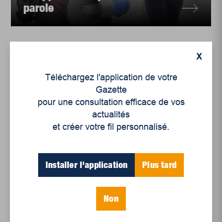
parole
X
Téléchargez l'application de votre
Gazette
pour une consultation efficace de vos
actualités
et créer votre fil personnalisé.
Installer l'application
Plus tard
Actualités
,
Culture
L’ACA : des valeurs à
Non
l’épreuve du temps