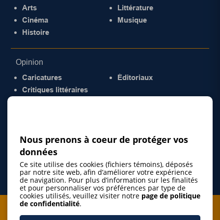
Arts
Littérature
Cinéma
Musique
Histoire
Opinion
Caricatures
Éditoriaux
Critiques littéraires
© 2026 Gazette de la Mauricie. Tous droits
réservés.
Politique de confidentialité
Nous prenons à coeur de protéger vos
données
Ce site utilise des cookies (fichiers témoins), déposés
par notre site web, afin d’améliorer votre expérience
de navigation. Pour plus d’information sur les finalités
et pour personnaliser vos préférences par type de
cookies utilisés, veuillez visiter notre
page de politique
de confidentialité
.
Je m'abonne à l'infolettre