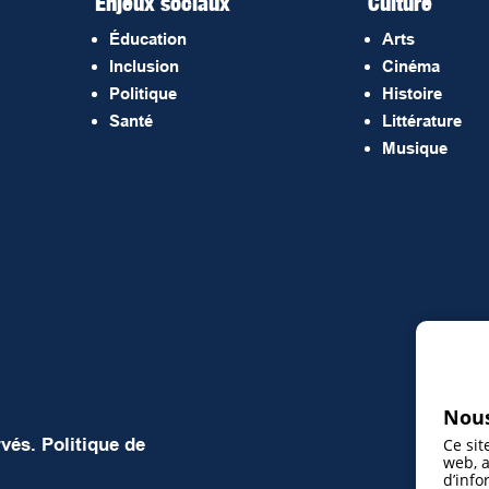
Enjeux sociaux
Culture
Éducation
Arts
Inclusion
Cinéma
Politique
Histoire
Santé
Littérature
Musique
Nous
rvés.
Politique de
Ce sit
web, a
d’info