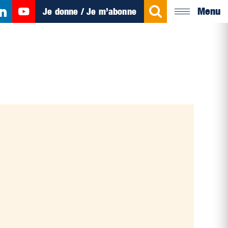
Menu
Je donne / Je m’abonne