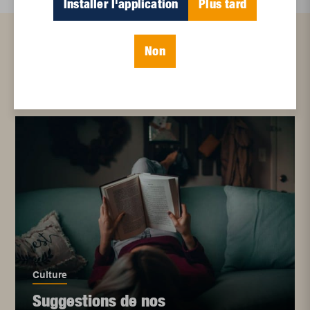
Installer l'application
Plus tard
Non
Articles connexes
Culture
Suggestions de nos