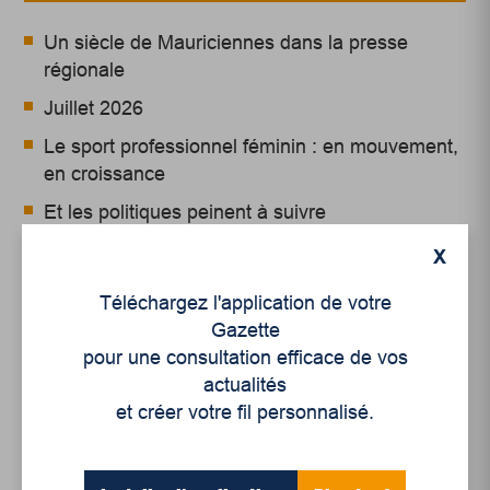
Un siècle de Mauriciennes dans la presse
régionale
Juillet 2026
Le sport professionnel féminin : en mouvement,
en croissance
Et les politiques peinent à suivre
Le sommeil, nouveau défi de santé publique
X
Téléchargez l'application de votre
Mots-clés
Gazette
pour une consultation efficace de vos
actualités
linguistique
mots
et créer votre fil personnalisé.