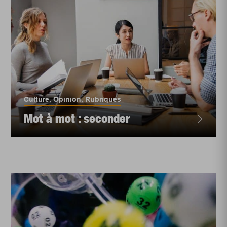
Culture
,
Opinion
,
Rubriques
Mot à mot : seconder