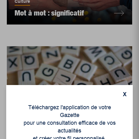
Culture
Mot à mot : significatif
X
Téléchargez l'application de votre
Gazette
pour une consultation efficace de vos
Culture
actualités
Mot à mot : versatile
et créer votre fil personnalisé.