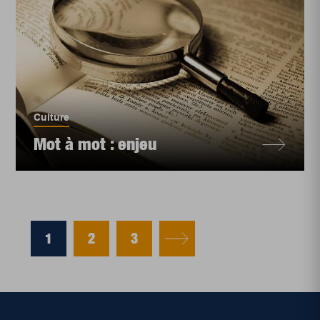
Culture
Mot à mot : enjeu
1
2
3