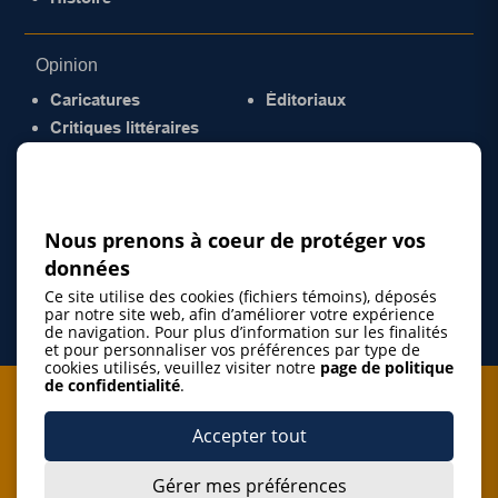
Opinion
Caricatures
Éditoriaux
Critiques littéraires
© 2026 Gazette de la Mauricie. Tous droits
réservés.
Politique de confidentialité
Nous prenons à coeur de protéger vos
données
Ce site utilise des cookies (fichiers témoins), déposés
par notre site web, afin d’améliorer votre expérience
de navigation. Pour plus d’information sur les finalités
et pour personnaliser vos préférences par type de
cookies utilisés, veuillez visiter notre
page de politique
de confidentialité
.
Je m'abonne à l'infolettre
Accepter tout
M'abonner
Gérer mes préférences
J’accepte de m’abonner à l’infolettre de La Gazette de la