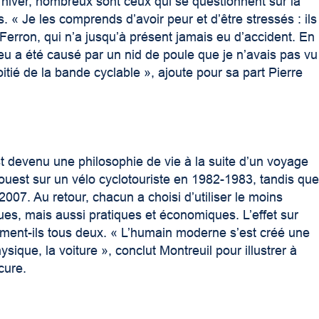
l’hiver, nombreux sont ceux qui se questionnent sur la
 « Je les comprends d’avoir peur et d’être stressés : ils
erron, qui n’a jusqu’à présent jamais eu d’accident. En
 eu a été causé par un nid de poule que je n’avais pas vu
itié de la bande cyclable », ajoute pour sa part Pierre
st devenu une philosophie de vie à la suite d’un voyage
 l’ouest sur un vélo cyclotouriste en 1982-1983, tandis qu
007. Au retour, chacun a choisi d’utiliser le moins
ues, mais aussi pratiques et économiques. L’effet sur
rment-ils tous deux. « L’humain moderne s’est créé une
ysique, la voiture », conclut Montreuil pour illustrer à
cure.