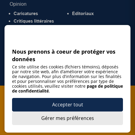
Opinion
Caricatures
Éditoriaux
Critiques littéraires
© 2026 Gazette de la Mauricie. Tous droits
réservés.
Politique de confidentialité
Nous prenons à coeur de protéger vos
données
Ce site utilise des cookies (fichiers témoins), déposés
par notre site web, afin d’améliorer votre expérience
de navigation. Pour plus d’information sur les finalités
et pour personnaliser vos préférences par type de
cookies utilisés, veuillez visiter notre
page de politique
de confidentialité
.
Je m'abonne à l'infolettre
Accepter tout
M'abonner
Gérer mes préférences
J’accepte de m’abonner à l’infolettre de La Gazette de la
Mauricie et de recevoir les plus récentes actualités ainsi
Je m'abonne à l'infolettre
que les offres promotionnelles de ce média d’information.