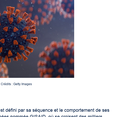
|
Crédits : Getty Images
 est défini par sa séquence et le comportement de ses
ées nommée GISAID, où se croisent des milliers