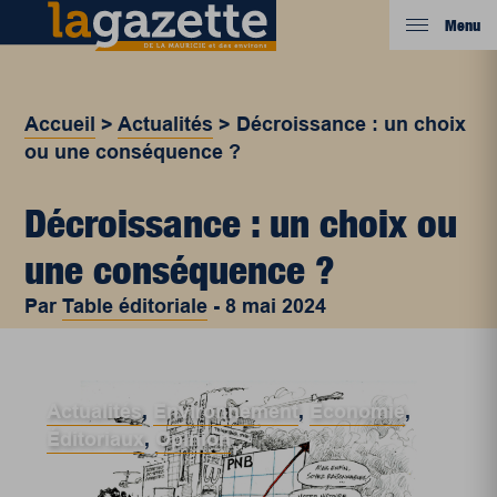
Menu
Accueil
>
Actualités
>
Décroissance : un choix
ou une conséquence ?
Décroissance : un choix ou
une conséquence ?
Par
Table éditoriale
-
8 mai 2024
Actualités
,
Environnement
,
Économie
,
Éditoriaux
,
Opinion