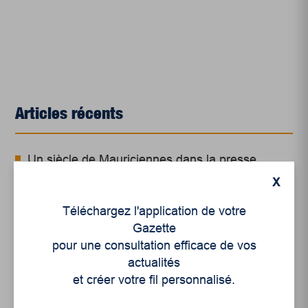
Articles récents
Un siècle de Mauriciennes dans la presse
régionale
X
Juillet 2026
Téléchargez l'application de votre
Le sport professionnel féminin : en mouvement,
Gazette
en croissance
pour une consultation efficace de vos
actualités
Et les politiques peinent à suivre
et créer votre fil personnalisé.
Le sommeil, nouveau défi de santé publique