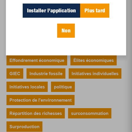
Installer l'application
Plus tard
Mots-clés
Non
Campagnes électorales
changements climatiques
COPs
décroissance
Effondrement économique
Élites économiques
GIEC
Industrie fossile
Initiatives individuelles
Initiatives locales
politique
Protection de l'environnement
Répartition des richesses
surconsommation
Surproduction