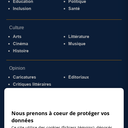
Éducation
Politique
Inclusion
Santé
Culture
Arts
Littérature
Cinéma
Musique
Histoire
Opinion
Caricatures
Éditoriaux
Critiques littéraires
© 2026 Gazette de la Mauricie. Tous droits
réservés.
Politique de confidentialité
Nous prenons à coeur de protéger vos
données
Ce site utilise des cookies (fichiers témoins), déposés