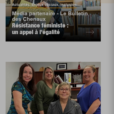
Actualités
,
Enjeux sociaux
,
Inclusion
Média partenaire - Le Bulletin
des Chenaux
Résistance féministe :
un appel à l’égalité