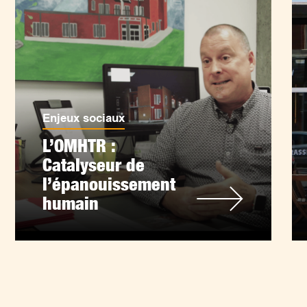
Enjeux sociaux
L’OMHTR :
Catalyseur de
l’épanouissement
humain