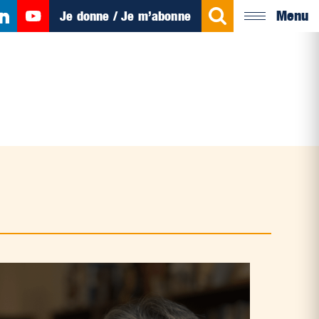
Menu
Je donne / Je m’abonne