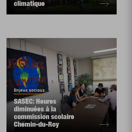
climatique
Enjeux sociaux
SASEC: Heures
diminuées à la
commission scolaire
Chemin-du-Roy