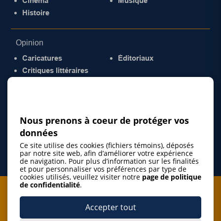
Cinéma
Musique
Histoire
Opinion
Caricatures
Éditoriaux
Critiques littéraires
© 2026 Gazette de la Mauricie. Tous droits
réservés.
Politique de confidentialité
Nous prenons à coeur de protéger vos
données
Ce site utilise des cookies (fichiers témoins), déposés
par notre site web, afin d’améliorer votre expérience
de navigation. Pour plus d’information sur les finalités
et pour personnaliser vos préférences par type de
cookies utilisés, veuillez visiter notre
page de politique
de confidentialité
.
Je m'abonne à l'infolettre
Accepter tout
M'abonner