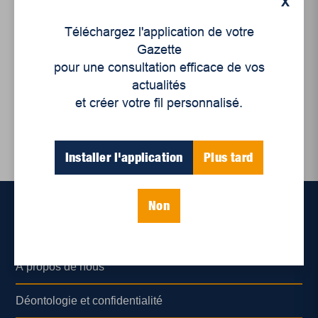
X
10 mars 2025 - Élections
fédérales
Téléchargez l'application de votre
Taxe, taxe pas. Tout de
Gazette
suite? Non, le 2 avril.
pour une consultation efficace de vos
actualités
et créer votre fil personnalisé.
Installer l'application
Plus tard
Non
Accueil
À propos de nous
Déontologie et confidentialité