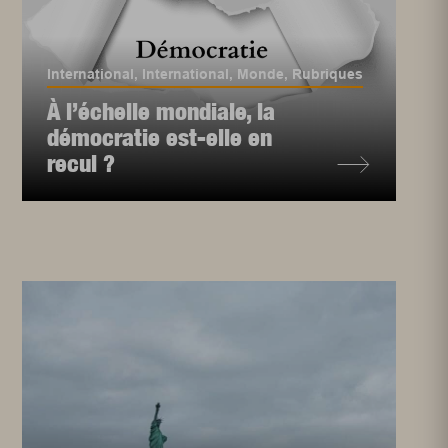
International
,
International
,
Monde
,
Rubriques
À l’échelle mondiale, la
démocratie est-elle en
recul ?