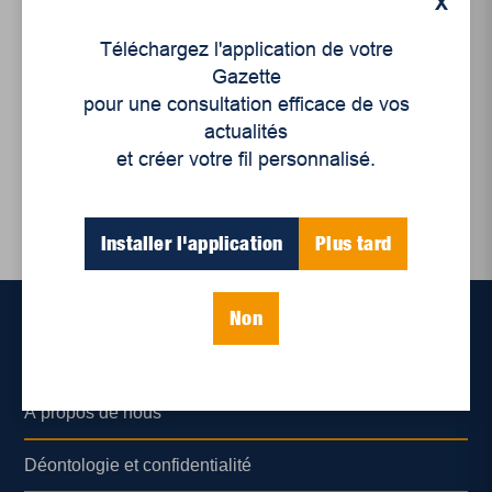
X
Actualités
,
Femmes
,
Enjeux sociaux
Téléchargez l'application de votre
Pour le droit des
Gazette
femmes au logement!
pour une consultation efficace de vos
actualités
et créer votre fil personnalisé.
Installer l'application
Plus tard
Non
Accueil
À propos de nous
Déontologie et confidentialité