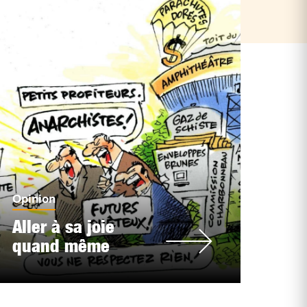
Opinion
Aller à sa joie
quand même