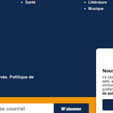
Santé
Littérature
Musique
Nous
rvés.
Politique de
Ce sit
web, a
d’info
préfér
de pol
J’ac
M'abonner
rece