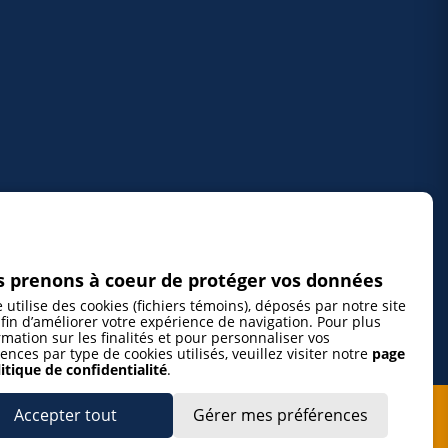
 prenons à coeur de protéger vos données
e utilise des cookies (fichiers témoins), déposés par notre site
fin d’améliorer votre expérience de navigation. Pour plus
rmation sur les finalités et pour personnaliser vos
ences par type de cookies utilisés, veuillez visiter notre
page
itique de confidentialité
.
Accepter tout
Gérer mes préférences
cepte de m’abonner à l’infolettre de La Gazette de la Mauricie et de
voir les plus récentes actualités ainsi que les offres promotionnelles de