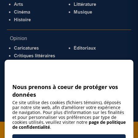
Arts
Littérature
Cinéma
Musique
Histoire
Opinion
Caricatures
Éditoriaux
Critiques littéraires
© 2026 Gazette de la Mauricie. Tous droits
réservés.
Politique de confidentialité
Nous prenons à coeur de protéger vos
données
Ce site utilise des cookies (fichiers témoins), déposés
par notre site web, afin d’améliorer votre expérience
de navigation. Pour plus d’information sur les finalités
et pour personnaliser vos préférences par type de
cookies utilisés, veuillez visiter notre
page de politique
de confidentialité
.
Je m'abonne à l'infolettre