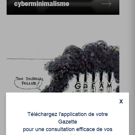
cyberminimalisme
X
Environnement
,
Économie
Téléchargez l'application de votre
Le poids écologique du
Gazette
numérique
pour une consultation efficace de vos