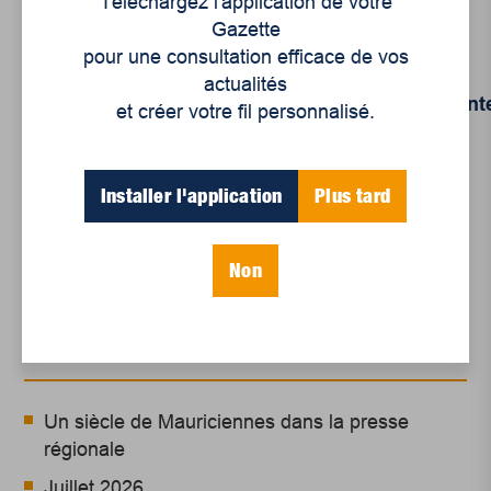
Téléchargez l'application de votre
[1]
Tristan Gaudiaut
,
Empreinte
Gazette
environnementale. Le numérique mondial émet 4
pour une consultation efficace de vos
fois plus de CO2 que la France
, 23 oct. 2019,
actualités
https://fr.statista.com/infographie/19739/empreint
et créer votre fil personnalisé.
carbone-internet-et-univers-numerique-
mondial-emission-de-co2/
Installer l'application
Plus tard
Non
Articles récents
Un siècle de Mauriciennes dans la presse
régionale
Juillet 2026