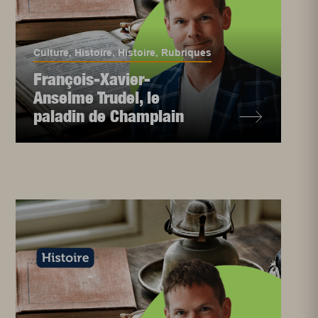
Culture
,
Histoire
,
Histoire
,
Rubriques
François-Xavier-
Anselme Trudel, le
paladin de Champlain