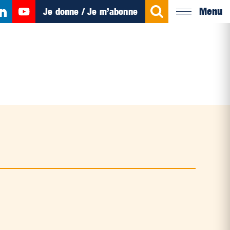
Menu
Je donne / Je m’abonne