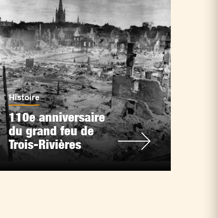
Histoire
110e anniversaire
du grand feu de
Trois-Rivières