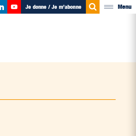
Menu
Je donne / Je m’abonne