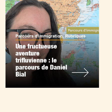
Parcours d'immigration
,
Rubriques
Une fructueuse
aventure
trifluvienne : le
parcours de Daniel
Bial