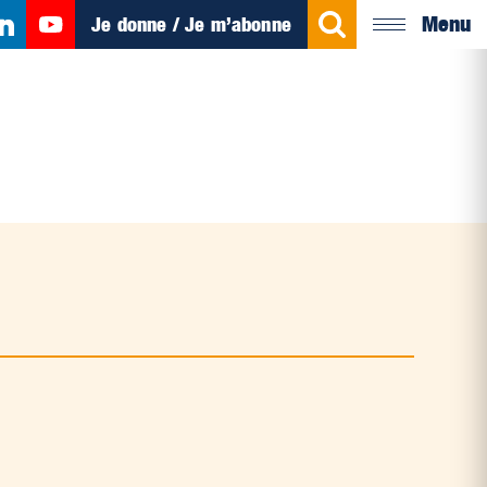
Menu
Je donne / Je m’abonne