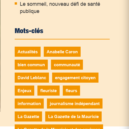
Le sommeil, nouveau défi de santé
publique
Mots-clés
Actualités
Anabelle Caron
bien commun
communauté
David Leblanc
engagement citoyen
Enjeux
fleuriste
fleurs
information
journalisme indépendant
La Gazette
La Gazette de la Mauricie