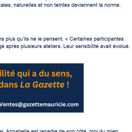
cales, naturelles et non teintes deviennent la norme.
ns plus qu’ils ne le pensent. « Certaines participantes
é après plusieurs ateliers. Leur sensibilité avait évolué.
r. Annabelle est repartie de son côté, moi du mien,