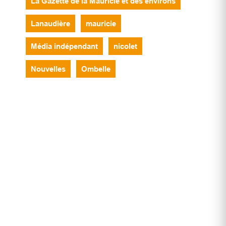
La Gazette de la Mauricie et des environs
Lanaudière
mauricie
Média indépendant
nicolet
Nouvelles
Ombelle