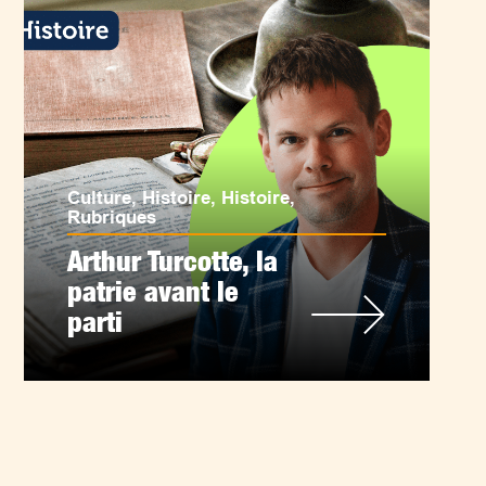
Culture
,
Histoire
,
Histoire
,
Rubriques
Arthur Turcotte, la
patrie avant le
parti