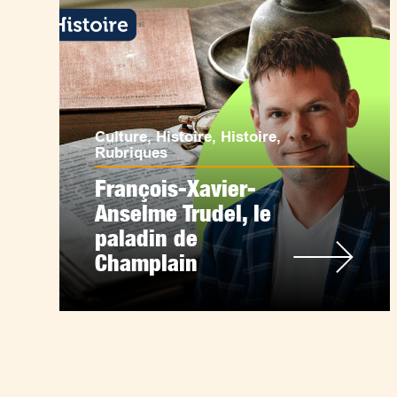
Culture
,
Histoire
,
Histoire
,
Rubriques
François-Xavier-
Anselme Trudel, le
paladin de
Champlain