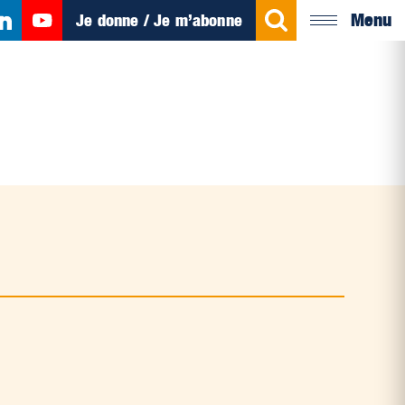
Menu
Je donne / Je m’abonne