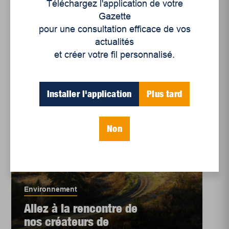
Téléchargez l'application de votre
Les marchés publics
Gazette
s’adaptent
pour une consultation efficace de vos
actualités
et créer votre fil personnalisé.
Installer l'application
Plus tard
Non
Environnement
Allez à la rencontre de
nos créateurs de