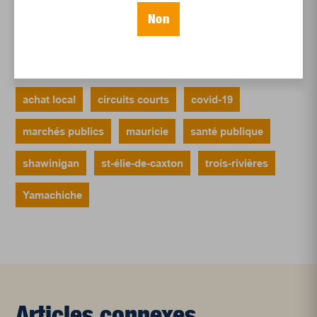
Le sommeil, nouveau défi de santé publique
Non
Mots-clés
achat local
circuits courts
covid-19
marchés publics
mauricie
santé publique
shawinigan
st-élie-de-caxton
trois-rivières
Yamachiche
Articles connexes