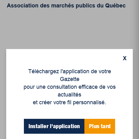
Association des marchés publics du Québec
Articles récents
X
Téléchargez l'application de votre
Gazette
Un siècle de Mauriciennes dans la presse
pour une consultation efficace de vos
régionale
actualités
Juillet 2026
et créer votre fil personnalisé.
Le sport professionnel féminin : en mouvement,
en croissance
Installer l'application
Plus tard
Et les politiques peinent à suivre