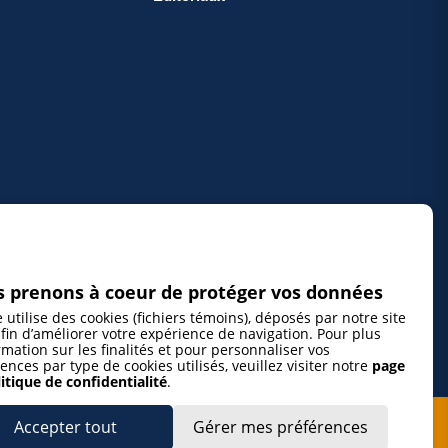
 prenons à coeur de protéger vos données
e utilise des cookies (fichiers témoins), déposés par notre site
fin d’améliorer votre expérience de navigation. Pour plus
rmation sur les finalités et pour personnaliser vos
ences par type de cookies utilisés, veuillez visiter notre
page
itique de confidentialité
.
Accepter tout
Gérer mes préférences
cepte de m’abonner à l’infolettre de La Gazette de la Mauricie et de