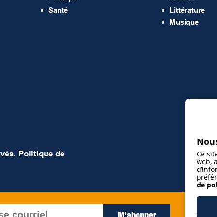
Santé
Littérature
Musique
Nous
rvés.
Politique de
Ce sit
web, a
d’info
préfér
de pol
J’ac
M'abonner