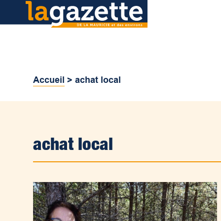
Accueil
>
achat local
achat local