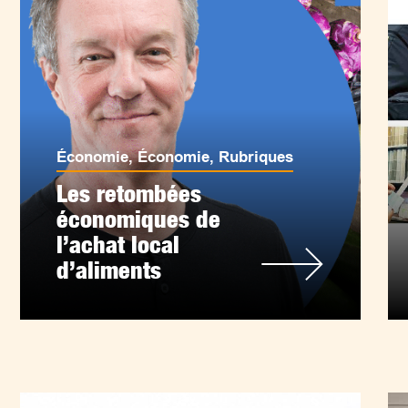
Économie
,
Économie
,
Rubriques
Les retombées
économiques de
l’achat local
d’aliments