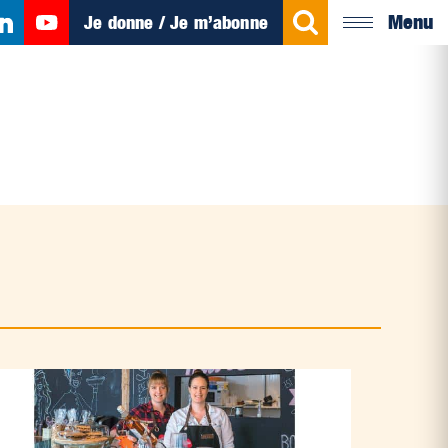
Menu
Je donne / Je m’abonne