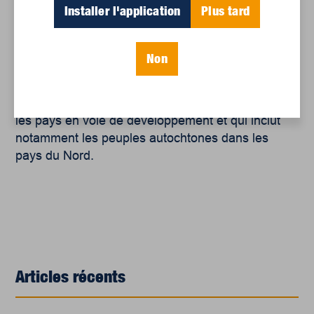
bon—no-6—2-juin-2020—special-solidarite-
Installer l'application
Plus tard
internationale
https://viacampesina.org/fr/
Non
[1]
Pays du Sud global : correspond
essentiellement à ce qu’on appelait auparavant
les pays en voie de développement et qui inclut
notamment les peuples autochtones dans les
pays du Nord.
Articles récents