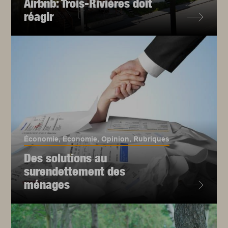
Airbnb: Trois-Rivières doit
réagir
Économie
,
Économie
,
Opinion
,
Rubriques
Des solutions au
surendettement des
ménages