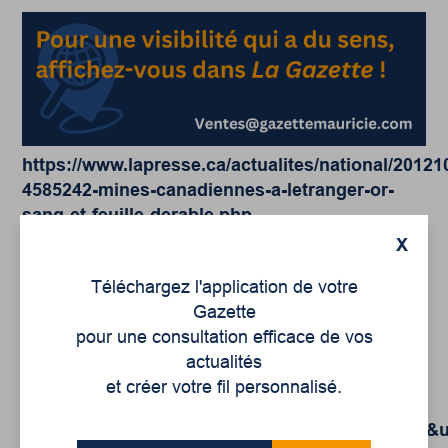
https://www.lapresse.ca/actualites/national/20121
4585242-mines-canadiennes-a-letranger-or-
sang-et-feuille-derable.php
X
Sondarjee, Maïka.
Perdre le Sud. Décoloniser la
solidarité internationale
, Éditions Écosociété, à
Téléchargez l'application de votre
venir, automne 2020
Gazette
pour une consultation efficace de vos
http://alter.quebec/repenser-le-developpement-
actualités
pour-repenser-la-solidarite-internationale-
et créer votre fil personnalisé.
douze-pistes-de-reflexion/?
utm_source=Cyberimpact&utm_medium=email&u