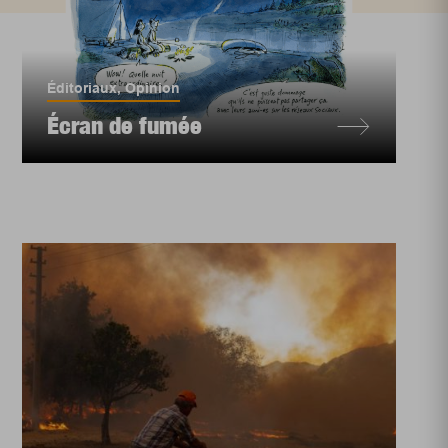
Éditoriaux
,
Opinion
Écran de fumée