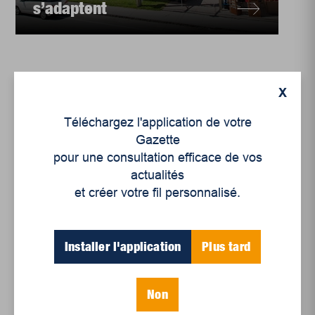
s’adaptent
X
Téléchargez l'application de votre
Gazette
pour une consultation efficace de vos
actualités
et créer votre fil personnalisé.
Installer l'application
Plus tard
Enjeux sociaux
La vérité, avec ou sans
masques
Non