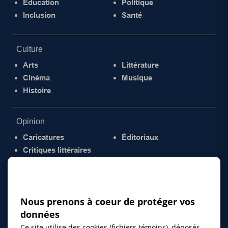
Éducation
Politique
Inclusion
Santé
Culture
Arts
Littérature
Cinéma
Musique
Histoire
Opinion
Caricatures
Éditoriaux
Critiques littéraires
© 2026 Gazette de la Mauricie. Tous droits
réservés.
Politique de confidentialité
Nous prenons à coeur de protéger vos
données
Ce site utilise des cookies (fichiers témoins), déposés