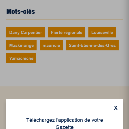
Mots-clés
Dany Carpentier
Fierté régionale
Louiseville
Maskinongé
mauricie
Saint-Étienne-des-Grès
Yamachiche
Articles connexes
X
Téléchargez l'application de votre
Gazette