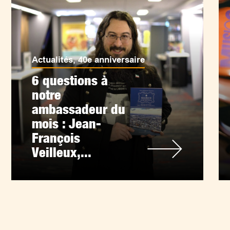
Actualités
,
40e anniversaire
6 questions à
notre
ambassadeur du
mois : Jean-
François
Veilleux,...