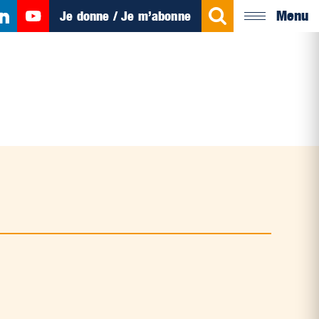
Menu
Je donne / Je m’abonne