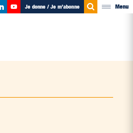
Menu
Je donne / Je m’abonne