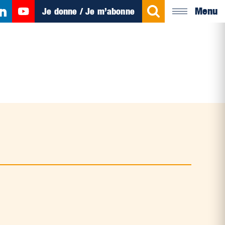
Menu
Je donne / Je m’abonne