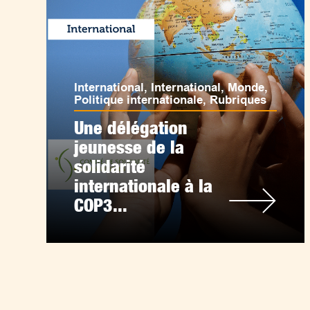
International
,
International
,
Monde
,
Politique internationale
,
Rubriques
Une délégation
jeunesse de la
solidarité
internationale à la
COP3...