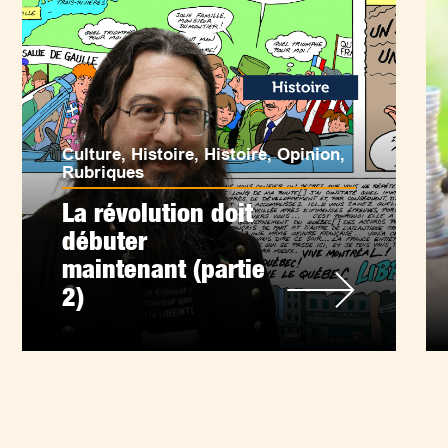
Culture
,
Histoire
,
Histoire
,
Opinion
,
Rubriques
La révolution doit
débuter
maintenant (partie
2)