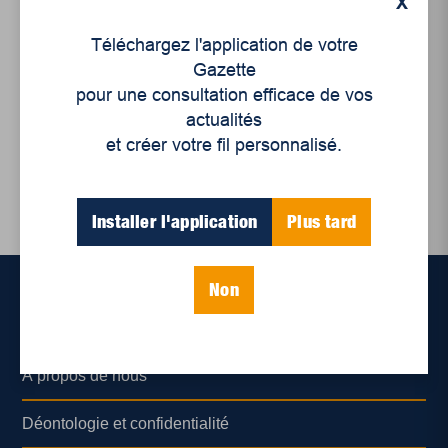
X
Gaétan Montplaisir : un
Téléchargez l'application de votre
retraité de la
Gazette
Wayagamack satisfait
pour une consultation efficace de vos
actualités
et créer votre fil personnalisé.
Installer l'application
Plus tard
Non
Accueil
À propos de nous
Déontologie et confidentialité