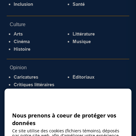
Inclusion
Santé
Culture
Arts
Littérature
Cinéma
Musique
Histoire
Opinion
Caricatures
Éditoriaux
Critiques littéraires
© 2026 Gazette de la Mauricie. Tous droits
réservés.
Politique de confidentialité
Nous prenons à coeur de protéger vos
données
Ce site utilise des cookies (fichiers témoins), déposés
par notre site web, afin d’améliorer votre expérience