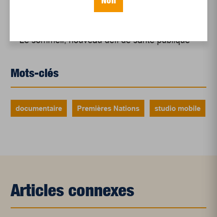
Non
en croissance
Et les politiques peinent à suivre
Le sommeil, nouveau défi de santé publique
Mots-clés
documentaire
Premières Nations
studio mobile
Articles connexes