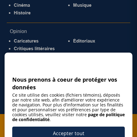
Cinéma
Musique
Histoire
Opinion
Caricatures
Éditoriaux
Critiques littéraires
© 2026 Gazette de la Mauricie. Tous droits
réservés.
Politique de confidentialité
Nous prenons à coeur de protéger vos
données
Ce site utilise des cookies (fichiers témoins), déposés
par notre site web, afin d’améliorer votre expérience
de navigation. Pour plus d’information sur les finalités
et pour personnaliser vos préférences par type de
cookies utilisés, veuillez visiter notre
page de politique
de confidentialité
.
Je m'abonne à l'infolettre
Accepter tout