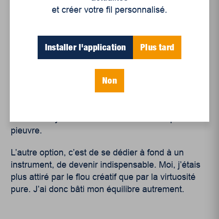
et créer votre fil personnalisé.
Si un jeune artiste, un peu perdu, te demandait
Installer l'application
Plus tard
des conseils, tu lui dirais quoi ?
De garder l’esprit ouvert. De ne pas voir la
Non
musique comme une seule voie. Dans ma vie, j’ai
été dans la technique, la création,
l’accompagnement d’artistes. J’étais constamment
dans l’écosystème musical. Faut être un peu une
pieuvre.
L’autre option, c’est de se dédier à fond à un
instrument, de devenir indispensable. Moi, j’étais
plus attiré par le flou créatif que par la virtuosité
pure. J’ai donc bâti mon équilibre autrement.