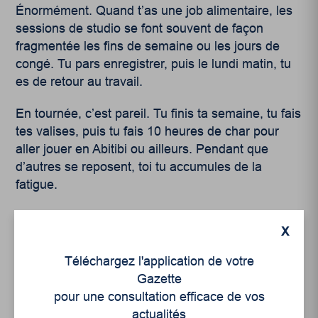
Énormément. Quand t’as une job alimentaire, les
sessions de studio se font souvent de façon
fragmentée les fins de semaine ou les jours de
congé. Tu pars enregistrer, puis le lundi matin, tu
es de retour au travail.
En tournée, c’est pareil. Tu finis ta semaine, tu fais
tes valises, puis tu fais 10 heures de char pour
aller jouer en Abitibi ou ailleurs. Pendant que
d’autres se reposent, toi tu accumules de la
fatigue.
Mais, malgré ça, je n’enlèverais jamais ça de ma
X
vie. J’ai l’impression de vivre une aventure. J’ai
étudié en littérature et parfois je me sens comme
Téléchargez l'application de votre
un personnage de roman. Je vis mon histoire. Me
Gazette
priver de ça pour une stabilité parfaite, pour moi,
pour une consultation efficace de vos
ce serait perdre le sens de ce que je fais.
actualités