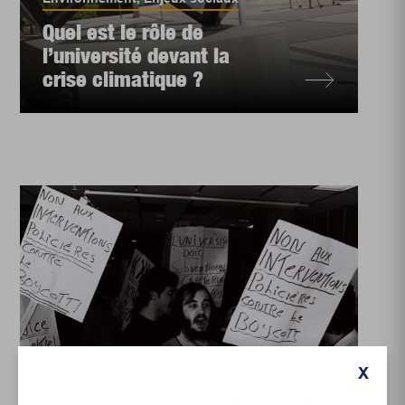
Quel est le rôle de
l’université devant la
crise climatique ?
Culture
,
Histoire
,
Histoire
,
Rubriques
X
Brève histoire du