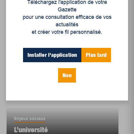
Téléchargez l'application de votre
mouvement étudiant à
Gazette
l’UQTR
pour une consultation efficace de vos
actualités
et créer votre fil personnalisé.
Installer l'application
Plus tard
Non
Enjeux sociaux
L’université