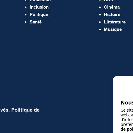
Inclusion
Cinéma
Politique
Histoire
Santé
Littérature
Musique
Nous
rvés.
Politique de
Ce sit
web, a
d’info
préfér
de pol