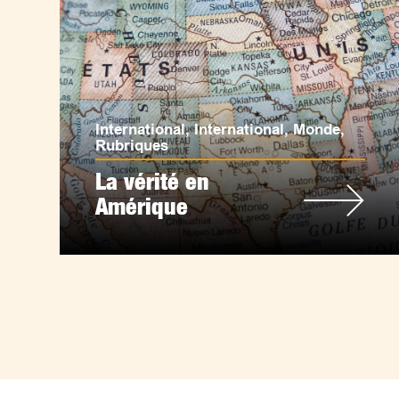
International
,
International
,
Monde
,
Rubriques
La vérité en
Amérique