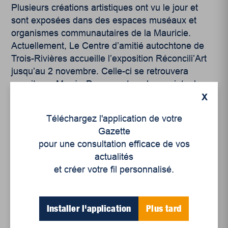
Plusieurs créations artistiques ont vu le jour et
sont exposées dans des espaces muséaux et
organismes communautaires de la Mauricie.
Actuellement, Le Centre d’amitié autochtone de
Trois-Rivières accueille l’exposition Réconcili’Art
jusqu’au 2 novembre. Celle-ci se retrouvera
ensuite au Musée Pop avec tous les projets de
Change le monde, une œuvre à la fois
, du 11
X
novembre 2020 au 6 janvier 2021.
Téléchargez l'application de votre
Gazette
pour une consultation efficace de vos
actualités
et créer votre fil personnalisé.
Identité, Culture et Territoire
Installer l'application
Plus tard