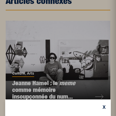
Articles connexes
Culture
,
Arts
Jeanne Hamel : le
meme
comme mémoire
insoupçonnée du num...
X