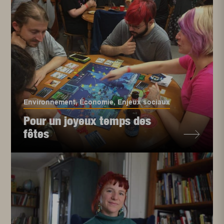
Environnement
,
Économie
,
Enjeux sociaux
Pour un joyeux temps des
fêtes