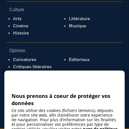
Culture
Arts
Littérature
Cinéma
Musique
Histoire
Opinion
Caricatures
Éditoriaux
Critiques littéraires
© 2026 Gazette de la Mauricie. Tous droits
réservés.
Politique de confidentialité
Nous prenons à coeur de protéger vos
données
Ce site utilise des cookies (fichiers témoins), déposés
par notre site web, afin d’améliorer votre expérience
de navigation. Pour plus d’information sur les finalités
et pour personnaliser vos préférences par type de
cookies utilisés, veuillez visiter notre
page de politique