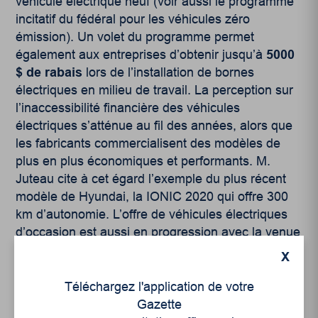
véhicule électrique neuf (voir aussi le programme
incitatif du fédéral pour les véhicules zéro
émission). Un volet du programme permet
également aux entreprises d’obtenir jusqu’à
5000
$ de rabais
lors de l’installation de bornes
électriques en milieu de travail. La perception sur
l’inaccessibilité financière des véhicules
électriques s’atténue au fil des années, alors que
les fabricants commercialisent des modèles de
plus en plus économiques et performants. M.
Juteau cite à cet égard l’exemple du plus récent
modèle de Hyundai, la IONIC 2020 qui offre 300
km d’autonomie. L’offre de véhicules électriques
d’occasion est aussi en progression avec la venue
de nouveaux détaillants sur le marché.
X
L’électromobiliste québécois peut dorénavant
conjuguer son désir de conduire un véhicule
Téléchargez l'application de votre
moins polluant à celui d’avoir une plus grande
Gazette