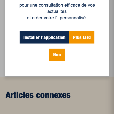
pour une consultation efficace de vos
Un siècle de Mauriciennes dans la presse
actualités
régionale
et créer votre fil personnalisé.
Juillet 2026
Le sport professionnel féminin : en mouvement,
Installer l'application
Plus tard
en croissance
Et les politiques peinent à suivre
Non
Le sommeil, nouveau défi de santé publique
Articles connexes