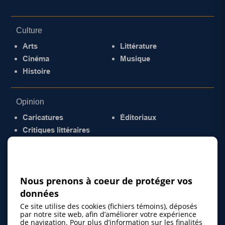
Culture
Arts
Littérature
Cinéma
Musique
Histoire
Opinion
Caricatures
Éditoriaux
Critiques littéraires
© 2026 Gazette de la Mauricie. Tous droits
réservés.
Politique de confidentialité
Nous prenons à coeur de protéger vos
données
Ce site utilise des cookies (fichiers témoins), déposés
par notre site web, afin d’améliorer votre expérience
de navigation. Pour plus d’information sur les finalités