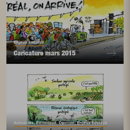
Enjeux sociaux
Caricature mars 2015
Actualités
,
Éditoriaux
,
Opinion
,
Enjeux sociaux