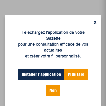
X
Articles récents
Téléchargez l'application de votre
Gazette
pour une consultation efficace de vos
Un siècle de Mauriciennes dans la presse
actualités
régionale
et créer votre fil personnalisé.
Juillet 2026
Le sport professionnel féminin : en mouvement,
Installer l'application
Plus tard
en croissance
Et les politiques peinent à suivre
Non
Le sommeil, nouveau défi de santé publique