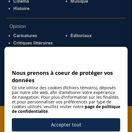
Cinéma
Musique
Histoire
Opinion
Caricatures
Éditoriaux
Critiques littéraires
© 2026 Gazette de la Mauricie. Tous droits
réservés.
Politique de confidentialité
Nous prenons à coeur de protéger vos
données
Ce site utilise des cookies (fichiers témoins), déposés
par notre site web, afin d’améliorer votre expérience
de navigation. Pour plus d’information sur les finalités
et pour personnaliser vos préférences par type de
cookies utilisés, veuillez visiter notre
page de politique
de confidentialité
.
Je m'abonne à l'infolettre
Accepter tout
M'abonner