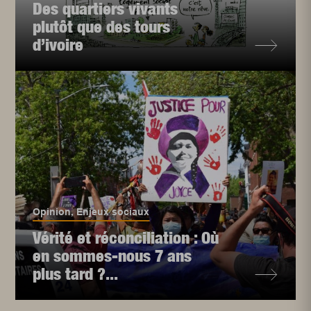
Des quartiers vivants
plutôt que des tours
d’ivoire
Opinion
,
Enjeux sociaux
Vérité et réconciliation : Où
en sommes-nous 7 ans
plus tard ?...