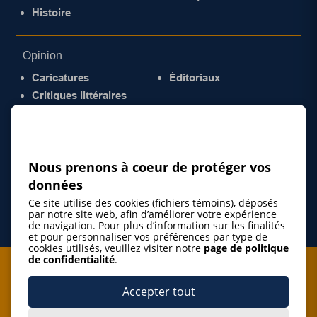
Histoire
Opinion
Caricatures
Éditoriaux
Critiques littéraires
© 2026 Gazette de la Mauricie. Tous droits
réservés.
Politique de confidentialité
Nous prenons à coeur de protéger vos
données
Ce site utilise des cookies (fichiers témoins), déposés
par notre site web, afin d’améliorer votre expérience
de navigation. Pour plus d’information sur les finalités
et pour personnaliser vos préférences par type de
cookies utilisés, veuillez visiter notre
page de politique
de confidentialité
.
Je m'abonne à l'infolettre
Accepter tout
M'abonner