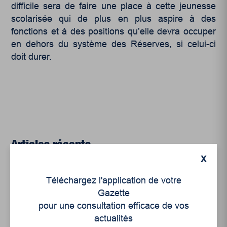
difficile sera de faire une place à cette jeunesse
scolarisée qui de plus en plus aspire à des
fonctions et à des positions qu’elle devra occuper
en dehors du système des Réserves, si celui-ci
doit durer.
Articles récents
X
Un siècle de Mauriciennes dans la presse
Téléchargez l'application de votre
régionale
Gazette
pour une consultation efficace de vos
Juillet 2026
actualités
Le sport professionnel féminin : en mouvement,