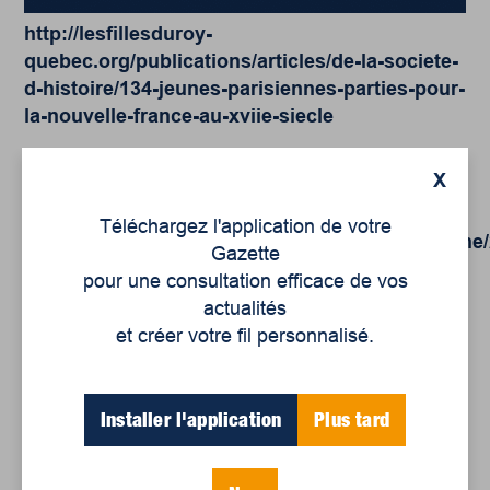
http://lesfillesduroy-
quebec.org/publications/articles/de-la-societe-
d-histoire/134-jeunes-parisiennes-parties-pour-
la-nouvelle-france-au-xviie-siecle
L’historien Gilles Laporte :
X
http://ici.radio-
Téléchargez l'application de votre
canada.ca/emissions/dessine_moi_un_dimanche/
Gazette
2014/chronique.asp?idChronique=360059
pour une consultation efficace de vos
actualités
Yves Landry. « Les filles du roi et les soldats du
et créer votre fil personnalisé.
régiment de Carignan-Salières », Cap-aux-
Diamants : la revue d’histoire du Québec, n° 34,
1993, p. 24-27.
Installer l'application
Plus tard
http://id.erudit.org/iderudit/8405ac