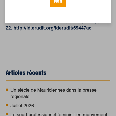
Non
Marie-Ève Gingras. « Les filles du roi : mythes,
réalités et représentations », Cap-aux-Diamants :
la revue d’histoire du Québec, n° 114, 2013, p. 19-
22.
http://id.erudit.org/iderudit/69447ac
Articles récents
Un siècle de Mauriciennes dans la presse
régionale
Juillet 2026
Le sport professionnel féminin : en mouvement,